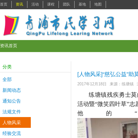
首页
资讯
活动
课程
团队
基地
地图
资讯首页
分类
[人物风采]“慈弘公益”
全部
2017年12月18日
来源：练塘镇
新闻动态
练塘镇残疾勇士莫白
通知公告
活动暨“微笑四叶草”
法规文件
他的
人物风采
经验交流