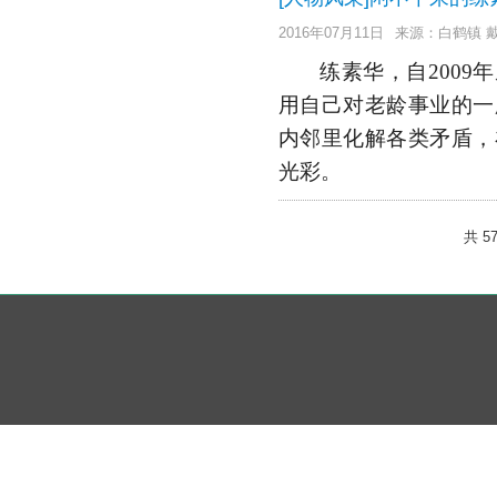
2016年07月11日
来源：白鹤镇 
练素华，自200
用自己对老龄事业的一
内邻里化解各类矛盾，
光彩。
共 5