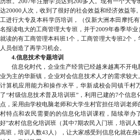
历班。
2007
年注册学员达到
200
多人。现有一个大专
达
20000
人次，收到了很好的社会效益和经济效益
等
工进行大专及本科学历培训，（仅新大洲本田摩托有
名报读电大的工商管理大专班，并于
2009
年春季毕业
就读的有工商管理本科班
1
个，工商管理大专班
2
个，
人员创造了再学习机会。
4.
信息技术专题培训
信息化时代，企业生产经营已经越来越离不开电
业为主的华新镇，企业对会信息技术人才的需求较大
计算机应用能力和操作水平，
华新成校会同镇千村
了“村级信息技术普及培训班”，利用已建的
7
个信息
点，采用由学校电脑老师和大学生村官担任培训老师
村特点和农民需要的的信息化培训课程，陆续举办
好”农村信息化培训班（其中
7
期农民入门班，培训人
高班，培训人数
43
人），让大家感受到信息化就在身