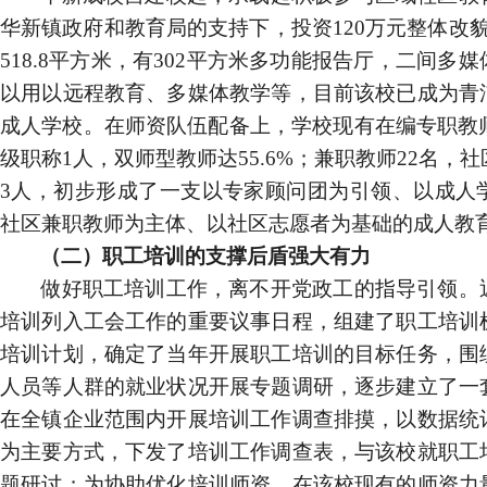
华新镇政府和教育局的支持下，投资
120
万元整体改
518.8
平方米，有
302
平方米多功能报告厅，二间多媒
以用以远程教育、多媒体教学等，目前该校已成为青
成人学校。
在师资队伍配备上，
学校现有在编专职教
级职称
1
人，双师型教师达
55.6%
；兼职教师
22
名，社
3
人，初步形成了一支以专家顾问团为引领、以成人
社区兼职教师为主体、以社区志愿者为基础的成人教
（二）职工培训的支撑后盾强大有力
做好职工培训工作，离不开党政工的指导引领。
培训列入工会工作的重要议事日程，组建了职工培训
培训计划，确定了当年开展职工培训的目标任务，围
人员等人群的就业状况开展专题调研，逐步建立了一
在全镇企业范围内开展培训工作调查排摸，以数据统
为主要方式，下发了培训工作调查表，与该校就职工
题研讨；为协助优化培训师资，在该校现有的师资力