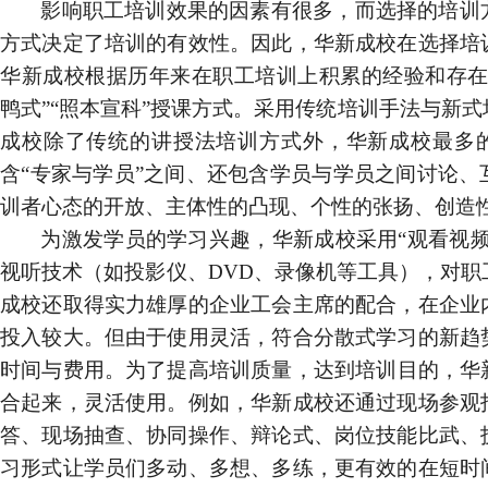
影响职工培训效果的因素有很多，而选择的培训
方式决定了培训的有效性。因此，华新成校在选择培
华新成校根据历年来在职工培训上积累的经验和存在
鸭式”“照本宣科”授课方式。采用传统培训手法与新
成校除了传统的讲授法培训方式外，华新成校最多的
含“专家与学员”之间、还包含学员与学员之间讨论、
训者心态的开放、主体性的凸现、个性的张扬、创造
为激发学员的学习兴趣，华新成校采用“观看视频
视听技术（如投影仪、
DVD
、录像机等工具），对职
成校还取得实力雄厚的企业工会主席的配合，在企业
投入较大。但由于使用灵活，符合分散式学习的新趋
时间与费用。为了提高
培训
质量，达到
培训
目的，华
合起来，灵活使用。例如，华新成校还通过现场参观
答、现场抽查、协同操作、辩论式、岗位技能比武、
习形式让学员们多动、多想、多练，更有效的在短时