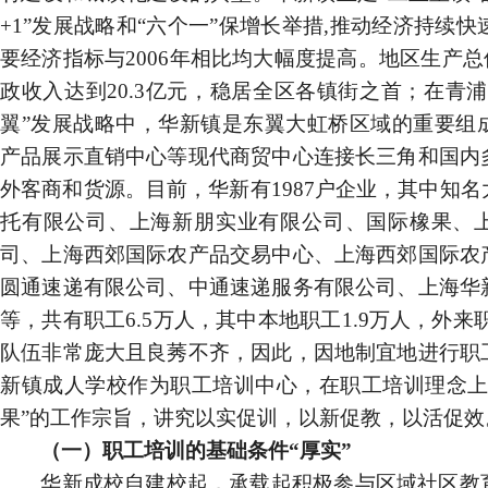
+1
”发展战略和“六个一”保增长举措
,
推动经济持续快
要经济指标与
2006
年相比均大幅度提高。地区生产总
政收入达到
20.3
亿元，稳居全区各镇街之首；
在
青浦
翼”发展战略
中，华新镇是东翼大虹桥区域的重要组
产品展示直销中心等现代商贸
中心连接长三角和国内
外客商和货源。目前，华新有
1987
户企业，其中知名
托有限公司、上海新朋实业有限公司、国际橡果、
司、上海西郊国际农产品交易中心、上海西郊国际农
圆通速递有限公司、中通速递服务有限公司、上海华
等，共有职工
6.5
万人，其中本地职工
1.9
万人，外来
队伍非常庞大且良莠不齐，因此，因地制宜地进行职
新镇成人学校作为职工培训中心，在职工培训理念上
果”的工作宗旨，讲究以实促训，以新促教，以活促效
（一）职工培训的基础条件“厚实”
华新成校自建校起，
承载起积极参与区域社区教