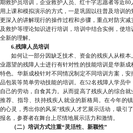
期救护员培训，企业救护人员、红十字志愿者等近
80
用上课和模拟演示的方式，一是巩固以往普及培训的
更深入的讲解现行的操作过程和步骤，重点对防灾减
及救护等理论知识进行培训，培训中结合实例，使培
全新的理解。
6.
残障人员培训
如何让一部分因缺乏技术、资金的残疾人从根本
业愿望的残障人士进行有针对性的技能培训是华新成
特色。华新成校针对不同情况制定不同培训方案，安
品包装等简单劳动技能的培训。在
52
名残障人学员中
自己的劳动，自食其力。从而提高了残疾人的综合就
推荐、指导、扶持残疾人就业的新格局。
在
今年的
镇
的心灵，秀出你的风采”残疾人才艺展示活动，吸引
报名，参赛者在舞台上尽情地展示活力和激情。
（二）培训方式注重“灵活性、新颖性”