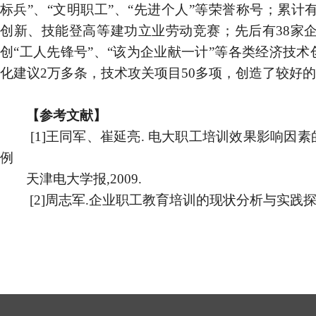
标兵”、“文明职工”、“先进个人”等荣誉称号；累计
创新、技能登高等建功立业劳动竞赛；先后有
38
家
创“工人先锋号”、“该为企业献一计”等各类经济技
化建议
2
万多条，技术攻关项目
50
多项，创造了较好的
【参考文献】
[1]
王同军、崔延亮
.
电大职工培训效果影响因素
例
天津电大学报
,2009.
[2]
周志军
.
企业职工教育培训的现状分析与实践